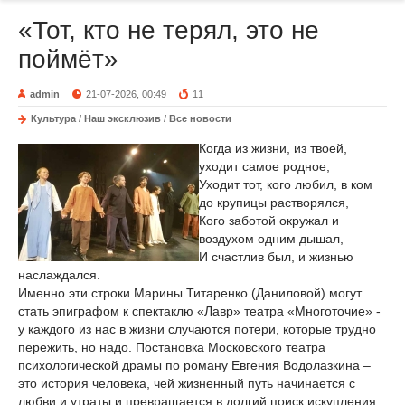
«Тот, кто не терял, это не
поймёт»
admin
21-07-2026, 00:49
11
Культура
/
Наш эксклюзив
/
Все новости
Когда из жизни, из твоей,
уходит самое родное,
Уходит тот, кого любил, в ком
до крупицы растворялся,
Кого заботой окружал и
воздухом одним дышал,
И счастлив был, и жизнью
наслаждался.
Именно эти строки Марины Титаренко (Даниловой) могут
стать эпиграфом к спектаклю «Лавр» театра «Многоточие» -
у каждого из нас в жизни случаются потери, которые трудно
пережить, но надо. Постановка Московского театра
психологической драмы по роману Евгения Водолазкина –
это история человека, чей жизненный путь начинается с
любви и утраты и превращается в долгий поиск искупления,