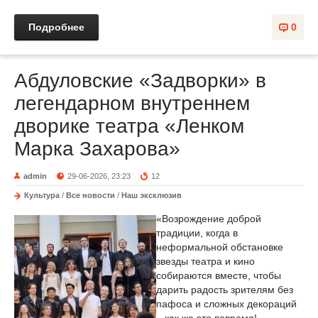
Подробнее
0
Абдуловские «Задворки» в
легендарном внутреннем
дворике театра «Ленком
Марка Захарова»
admin
29-06-2026, 23:23
12
Культура
/
Все новости
/
Наш эксклюзив
«Возрождение доброй
традиции, когда в
неформальной обстановке
звезды театра и кино
собираются вместе, чтобы
дарить радость зрителям без
пафоса и сложных декораций