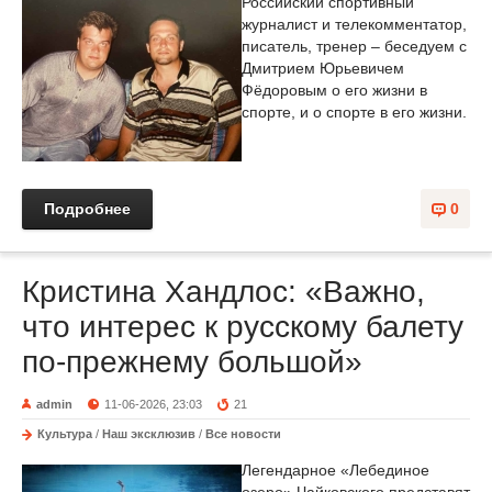
Российский спортивный
журналист и телекомментатор,
писатель, тренер – беседуем с
Дмитрием Юрьевичем
Фёдоровым о его жизни в
спорте, и о спорте в его жизни.
Подробнее
0
Кристина Хандлос: «Важно,
что интерес к русскому балету
по-прежнему большой»
admin
11-06-2026, 23:03
21
Культура
/
Наш эксклюзив
/
Все новости
Легендарное «Лебединое