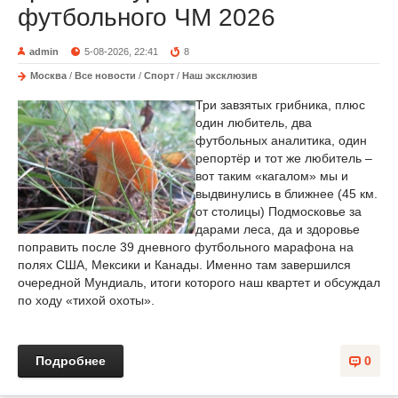
футбольного ЧМ 2026
admin
5-08-2026, 22:41
8
Москва
/
Все новости
/
Спорт
/
Наш эксклюзив
Три завзятых грибника, плюс
один любитель, два
футбольных аналитика, один
репортёр и тот же любитель –
вот таким «кагалом» мы и
выдвинулись в ближнее (45 км.
от столицы) Подмосковье за
дарами леса, да и здоровье
поправить после 39 дневного футбольного марафона на
полях США, Мексики и Канады. Именно там завершился
очередной Мундиаль, итоги которого наш квартет и обсуждал
по ходу «тихой охоты».
Подробнее
0