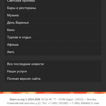
Светская хроника
Бары и рестораны
Музыка
День Варенья
Кино
Туризм и отдых
Афиша
Авто
Все последние новости
Наши услуги
Полная версия сайта
News-w.org © 2014-2026
ЭЛ № ФС 77 - 70780 Адрес: 129110, г. Москва,
Олимпийский проспект д 22, Тел: +7 (495) 7201982, + 7 (985) 9068662 E-mail: