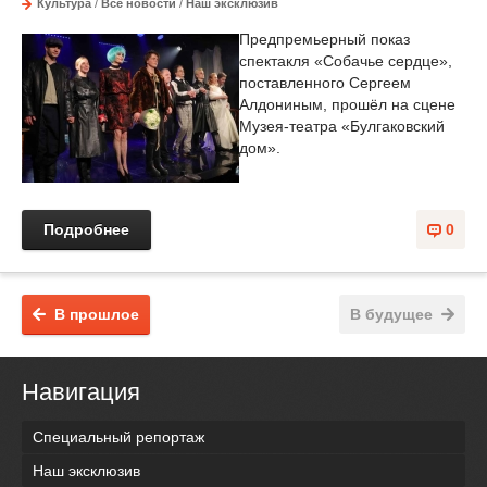
Культура
/
Все новости
/
Наш эксклюзив
Предпремьерный показ
спектакля «Собачье сердце»,
поставленного Сергеем
Алдониным, прошёл на сцене
Музея-театра «Булгаковский
дом».
Подробнее
0
В прошлое
В будущее
Навигация
Специальный репортаж
Наш эксклюзив